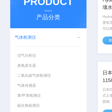
PRODUCT
壤
传
产品分类
Hydr
度电
可以
度，
气体检测仪
间非
件发
迅速
沼气分析仪
进而
量无需
臭氧发生器
日本D
二氧化碳气体检测仪
11
气体传感器
相
日本Da
苯/甲苯检测仪
式土
固相
硫化氢检测仪
成，