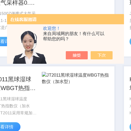
气采样器0.1-
L/min
-1500Z便携式大气采
1-1.5L/minTQC-
0Z是广泛适用于环境
欢迎您！
来自局域网的朋友！有什么可以
劳动卫生、室内环境
帮助您的吗？
查看详情
集空气有毒物质样品
规仪器。采用微电脑
系统控制、LCD数显
菜单设定、交...
2011黑球湿球
WBGT热指数
（加水型）
011黑球湿球温度
GT热指数仪（加水
JT2011采用常规加水
球温度传感器，直接
查看详情
球温度，JT2013采