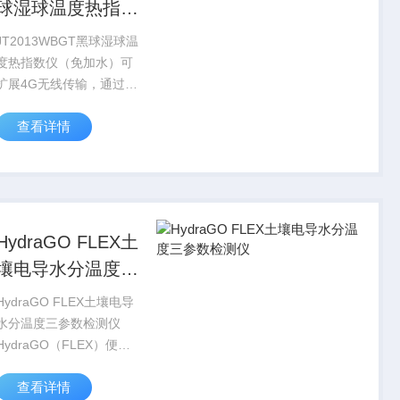
球湿球温度热指数
仪（免加水）
JT2013WBGT黑球湿球温
度热指数仪（免加水）可
扩展4G无线传输，通过云
平台查看历史数据可选配
查看详情
4G无线传输模块，通过建
通云平台实时查看测量数
据，也可以下载一年内的
历史数据JT2011配套的软
件能为...
HydraGO FLEX土
壤电导水分温度三
参数检测仪
HydraGO FLEX土壤电导
水分温度三参数检测仪
HydraGO（FLEX）便携
式土壤测量仪，可同时测
查看详情
量土壤含水量，温度，电