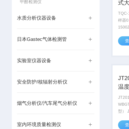
甲醛检测仪
式大
1.5
TQC
水质分析仪器设备
样器0.
150
卫生
日本Gastec气体检测管
等采
的常
恒流
实验室仪器设备
系统、
JT
安全防护/核辐射分析仪
温度
仪
JT2
烟气分析仪/汽车尾气分析仪
WB
型） 
式湿
室内环境质量检测仪
测得湿