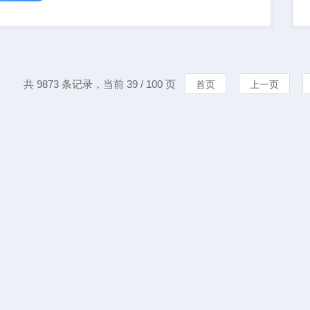
加水式湿球温度，可
长期在线测量而无需
湿球温度的水量不
个型...
共 9873 条记录，当前 39 / 100 页
首页
上一页