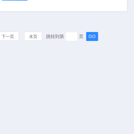
导率，介电常数等多个参
数，可广泛用于农业科
研、流域管理、温室环境
监测、土壤...
跳转到第
页
下一页
末页