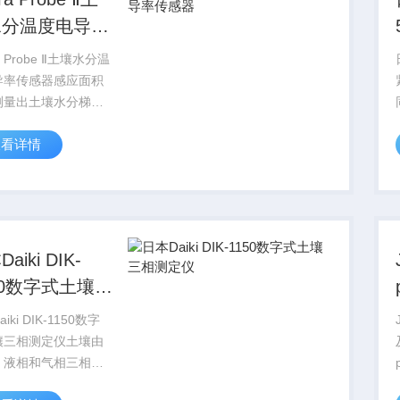
水分温度电导率
感器
a Probe Ⅱ土壤水分温
导率传感器感应面积
测量出土壤水分梯
传感器的测量响应时
查看详情
常快，当土壤内部条
生变化后传感器可以
的感应到这些变化，
测量出来。传感器测
现场标...
aiki DIK-
50数字式土壤三
测定仪
iki DIK-1150数字
壤三相测定仪土壤由
、液相和气相三相组
它们的比例称为三相