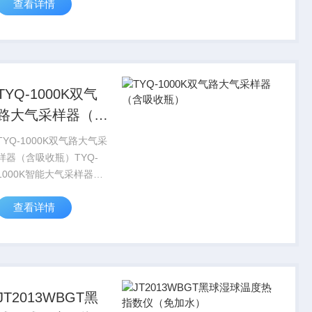
查看详情
证，具2个可编程之开闭继
电器与隔离的4 ~ 20 mA输
出。标准的 1/8DIN 塑壳机
身...
TYQ-1000K双气
路大气采样器（含
吸收瓶）
TYQ-1000K双气路大气采
样器（含吸收瓶）TYQ-
1000K智能大气采样器是
我公司推出的双气路大气
查看详情
采样器。该仪器微电脑恒
流系统控制、LCD数显系
统、菜单设定、交直流两
用。可同时采集2个平行样
品或采...
JT2013WBGT黑