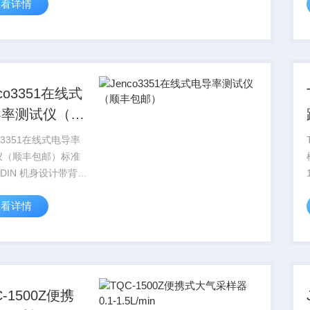
查看详情
IK-1150 数字式土壤
测定仪就是用于测定
三相比的便携仪器。
nco3351在线式
导率测试仪（顺
包邮）
co3351在线式电导率
仪（顺丰包邮）标准
/8DIN 机身设计带背光
显示RS-485 Modbus
查看详情
通讯协议具有自动/手
度补偿功
C-1500Z便携