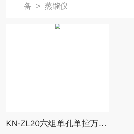
备
>
蒸馏仪
KN-ZL20六组单孔单控万用蒸馏仪（包邮）