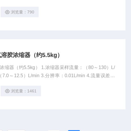
本机可将空气中的微生物直接收集到半固态的营养琼脂表面
浏览量：790
而测定出每立方米空气中所含的微生物菌落数Cfu/m³。
气溶胶浓缩器（约5.5kg）
缩器（约5.5kg） 1.浓缩器采样流量：（80～130）L/
浏览量：1461