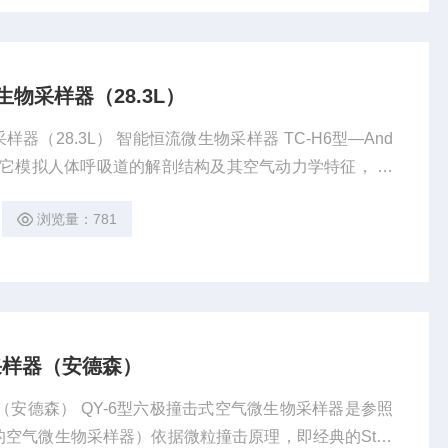
生物采样器（28.3L）
微生物采样器 TC-H6型—And
，它模拟人体呼吸道的解剖结构及其空气动力学特征， 采
空气中的微生物粒子，按大小等级地分别收集在采样介质
浏览量：781
量及其大小分布
采样器（安德森）
器（安德森） QY-6型六极撞击式空气微生物采样器是参照
空气微生物采样器）依据微粒撞击原理，即经典的Stok