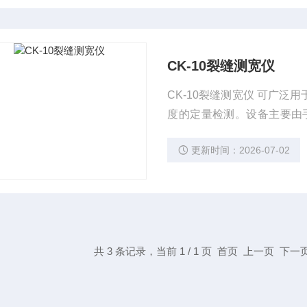
CK-10裂缝测宽仪
CK-10裂缝测宽仪 可广
度的定量检测。设备主要由
接缆）构成，测量时程序自
更新时间：2026-07-02
值，也可以对需要的裂缝进
尺、放大倍数和裂缝编号等
共 3 条记录，当前 1 / 1 页 首页 上一页 下