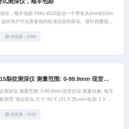
手持式测深仪，顺丰包邮
深仪，顺丰包邮 RMG 4015提供一个带有从0mm到10m
，这样用户可在测量期间校准仪器和探头。探针的磨损或
可通过再校准补偿。正确的值可以储存在探头中。 裂纹深
浏览量：4384
G 4015的微处理器控制的。出厂设置的校准表正是出于
德国KD卡尔德 RMG4015裂纹测深仪 测量范围: 0-99.9mm 现货供应
范围: 0-99.9mm 现货供应 测量对象: 电导
浏览量：3419
mm 测量波动: Fe: 13%, N