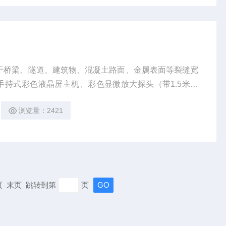
泛用于桥梁、隧道、建筑物、混凝土路面、金属表面等裂缝宽
手持式彩色液晶屏主机、彩色显微放大探头（带1.5米连
动扫描、捕获裂缝并在显示屏上实时显示裂缝的宽度数
浏览量：2421
行拍照（裂缝照片中同时保存裂缝图像、宽度数据、刻度
图像信息）
一页 末页 跳转到第
页