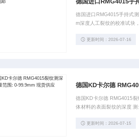
德国进口RMG4015
德国进口RMG4015手持式测
m深度人工裂纹的校准试块
超过范围的温度导致的偏差
更新时间：2026-07-16
度内的测量电压转换是由RM
此目的存储在仪器中的。
德国KD卡尔德 RMG4015裂纹测深仪 测量
体材料的表面裂纹的深度 测量原理: 电位探头 尺寸: 83 X 151 X 35 mm 电源: 2 X 1.5
V 连续工作时间: 11.5 小时 数据存储: 处理3850 个测量结果，存储300 个独立数据 测
更新时间：2026-07-15
量范围: 0...99.9