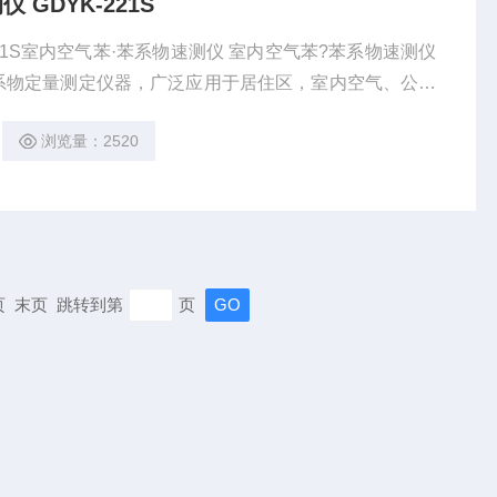
GDYK-221S
气苯·苯系物速测仪 室内空气苯?苯系物速测仪
系物定量测定仪器，广泛应用于居住区，室内空气、公共
定量测定。
浏览量：2520
一页 末页 跳转到第
页