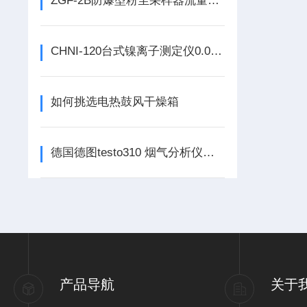
ZGF-2B防爆型粉尘采样器流量可调（顺丰包邮）
CHNI-120台式镍离子测定仪0.02～1.00mg/L
如何挑选电热鼓风干燥箱
德国德图testo310 烟气分析仪参数
产品导航
关于