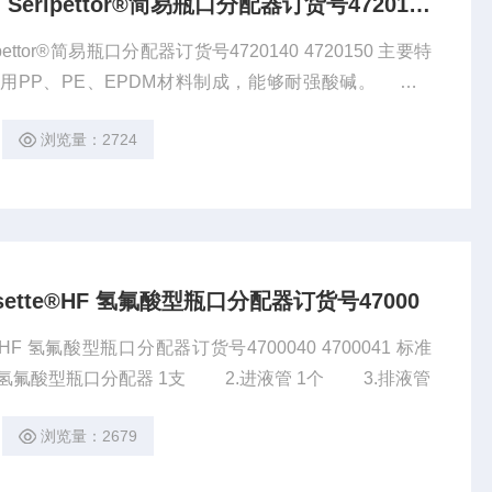
大量*德国普兰德Brand Seripettor®简易瓶口分配器订货号4720140
ttor®简易瓶口分配器订货号4720140 4720150 主要特
r®采用PP、PE、EPDM材料制成，能够耐强酸碱。 2.
排液系统在排液管没有安装好的情况下可以阻止液体流
浏览量：2724
ensette®HF 氢氟酸型瓶口分配器订货号47000
tte®HF 氢氟酸型瓶口分配器订货号4700040 4700041 标准
配置 1.Dispensette®HF氢氟酸型瓶口分配器 1支 2.进液管 1个 3.排液管
浏览量：2679