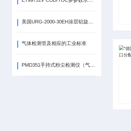
ET99731V COD/TOC多参数水质快速测定仪（顺丰包邮）
美国URG-2000-30EH涂层铝旋风分离器流量和切割点
气体检测管及相应的工业标准
PMD351手持式粉尘检测仪（气溶胶）五通道