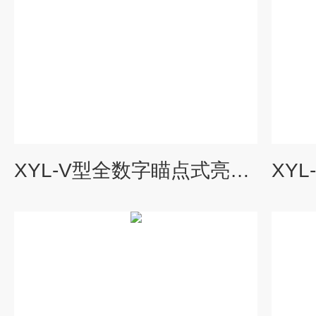
XYL-V型全数字瞄点式亮度计(辉度计)