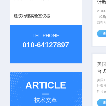
计数
10
A10
建筑物理实验室仪器
（0.
器即
测、
体测
TEL-PHONE
并且
010-64127897
见度高
灯...
美国T
台
（2
美国T
ARTICLE
计数器
即可
测、
技术文章
体测