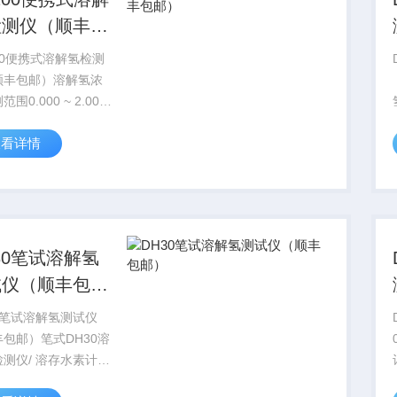
检测仪（顺丰包
）
00便携式溶解氢检测
顺丰包邮）溶解氢浓
围0.000 ~ 2.000
查看详情
范围-2000 mV ~
 mV分辨率0.001
30笔试溶解氢
试仪（顺丰包
）
0笔试溶解氢测试仪
包邮）笔式DH30溶
测仪/ 溶存水素计：
测量水素水（富氢