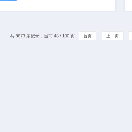
能够分析产生原因可
的指示状态 - LED
 20 米/ ...
共 9873 条记录，当前 48 / 100 页
首页
上一页