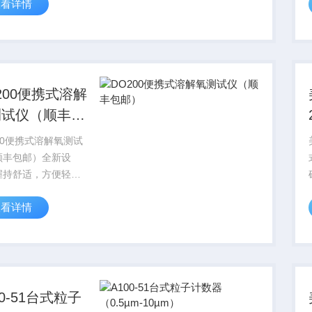
查看详情
，水素水生成器的溶
氢含量。本产品精确实
无需校正，电极保用
。
200便携式溶解
测试仪（顺丰包
）
00便携式溶解氧测试
顺丰包邮）全新设
握持舒适，方便轻
简易操作。
查看详情
40mm，超大LCD背光
。IP67防尘防水等
机身浮水设计。
00-51台式粒子