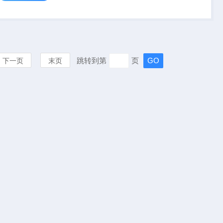
选择溶解氧单位：浓度
ppm 或饱和度 % 。
跳转到第
页
下一页
末页