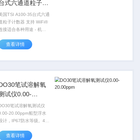
台式六通道粒子计
数器
美国TSI A100-35台式六通
道粒子计数器 支持 WiFi®
连接适合各种用途 - 机身
采用易于清洁的不锈钢外
查看详情
壳通过 4-20 mA 数据模拟
输出信号和环境传感器输
入配件，简单便捷地的
集...
DO30笔试溶解氧
测试仪0.00-
20.00ppm
DO30笔试溶解氧测试仪
0.00-20.00ppm船型浮水
设计，IP67防水等级。4
键简易操作，握持舒适，
查看详情
单手完成精确值测量。可