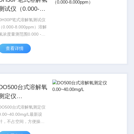
测试仪（0.000-
8.000ppm）
DH30P笔式溶解氢测试仪
（0.000-8.000ppm）溶解
氢浓度量测范围0.000 -
8.000 ppm (mg/L)分辨率
查看详情
0.001 mg/L ppm (mg/L)准
确度±1.5%温...
DO500台式溶解氧
测定仪
0.00~40.00mg/L
DO500台式溶解氧测定仪
0.00~40.00mg/L最新设
计，不占空间，方便操作
易读取LCD屏幕，带背光