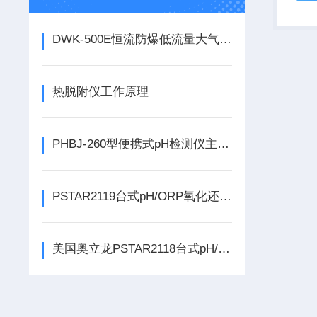
并且
见度高
DWK-500E恒流防爆低流量大气采样器主要功能
灯条可在
热脱附仪工作原理
PHBJ-260型便携式pH检测仪主要特点
PSTAR2119台式pH/ORP氧化还原电位测量仪包含什么配置
美国奥立龙PSTAR2118台式pH/ORP水质测量仪功能特点