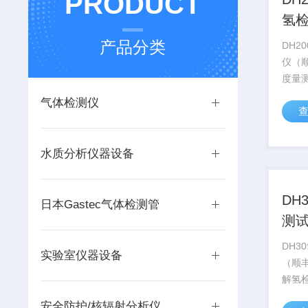
PRODUCT
氢
邮
产品分类
DH2
仪（
度量测范
ppm 0 ppb ~ 2000 ppb电
气体检测仪
位量测
2000
ppm
水质分析仪器设备
DH
日本Gastec气体检测管
测
邮
DH3
实验室仪器设备
（顺丰
解氢检
用于
安全防护/核辐射分析仪