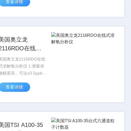
查看详情
快速，简单标定
美国奥立龙
2116RDO在线式
溶解氧分析仪
美国奥立龙2116RDO在线
式溶解氧分析仪 1.测量准
确精度高，可达±0.5ppb或
2%（取大者）灵敏，能准
查看详情
确反应溶氧值的细微变化
不受流量、污染、阳极老
化等干扰因素影响 2.性能
可靠，坚固的...
美国TSI A100-35