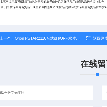
、 北京中恒日鑫将按照产品说明书内的质保条件及质保期对产品提供质保承诺（配件
维修；如 质保期内若货品出现非质量因素所造成的货品损坏或质保期后若货品发生损
上一个：
Orion PSTAR2118台式pH/ORP水质测量仪
返回列
在线留