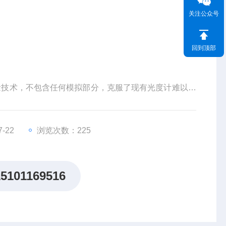
关注公众号
回到顶部
字测量技术，不包含任何模拟部分，克服了现有光度计难以避
扰能力和高转换精度，同时仪器采用了大动态范围的数字
差。
-22
浏览次数：225
15101169516