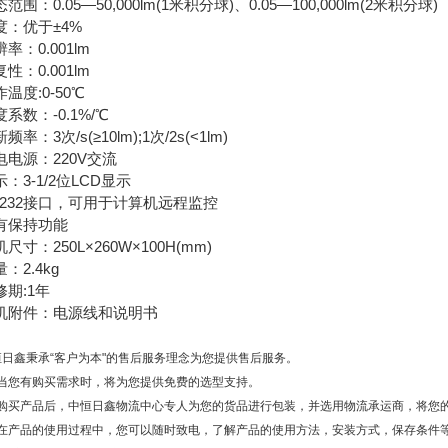
范围：0.05—50,000lm(1米积分球)、0.05—100,000lm(2米积分球)
度：优于±4%
率：0.001lm
性：0.001lm
温度:0-50℃
系数：-0.1%/℃
频率：3次/s(≥10lm);1次/2s(<1lm)
电电源：220V交流
：3-1/2位LCD显示
S232接口，可用于计算机远程监控
有保持功能
尺寸：250L×260W×100H(mm)
：2.4kg
修期:1年
机附件：电源线和说明书
恒日鑫秉承
“
客户为本
"
的售后服务理念为您提供售后服务。
、当您有购买需求时，将为您提供免费的选型支持。
、购买产品后，中恒日鑫物流中心专人为您的货品进行包装，并选用物流承运商，将您
、在产品的使用过程中，您可以随时致电，了解产品的使用方法，安装方式，保存条件