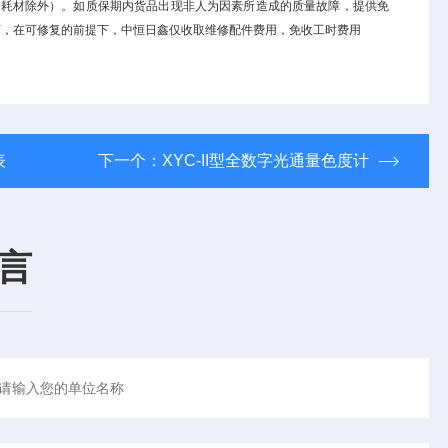
、耗材除外）。如质保期内货品出现非人为因素所造成的质量故障，提供免
坏，在可修复的前提下，中恒日鑫仅收取维修配件费用，免收工时费用
表
下一个：
XYC-II型全数字光通量色度计
言