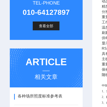
动态
TEL-PHONE
精
010-64127897
分辨
重复
工作
查看全部
温度
刷新
供
显示
R
具
ARTICLE
主机
重量
保
随
相关文章
中
1
各种场所照度标准参考表
2
3