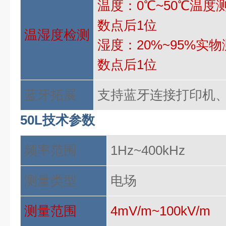
温度：
0℃~50℃温
数点后1位
温湿度检测
湿度：
20%~95%
数点后1位
蓝牙拓展
支持蓝牙连接打印机
50L技术参数
频率范围
1Hz~400kHz
测量类型
电场
测量范围
4mV/m~100kV/m