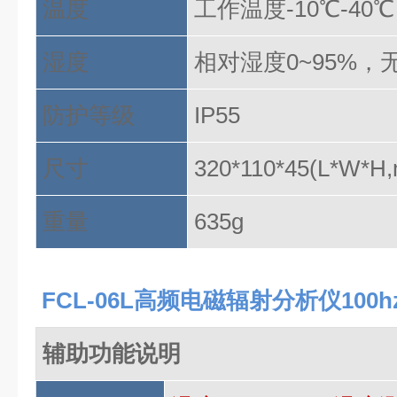
温度
工作温度
-10℃-40
湿度
相对湿度
0~95%，
防护等级
IP
55
尺寸
320*110*45(L*W*H
重量
635g
FCL-06L高频电磁辐射分析仪100hz-
辅助功能说明