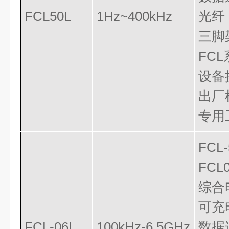
FCL50L
1Hz~400kHz
光纤
三脚
FC
设备
出厂
专用
FC
FCL
综合
可充
FCL-06L
100kHz-6.5GHz
数据