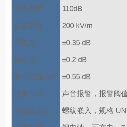
动态范围
110dB
过载限值
200 kV/m
平坦度
±0.35 dB
线性度
±0.2 dB
各向同性响应
±0.55 dB
报警方式
声音报警，报警阈
支架及接头
螺纹嵌入，规格
U