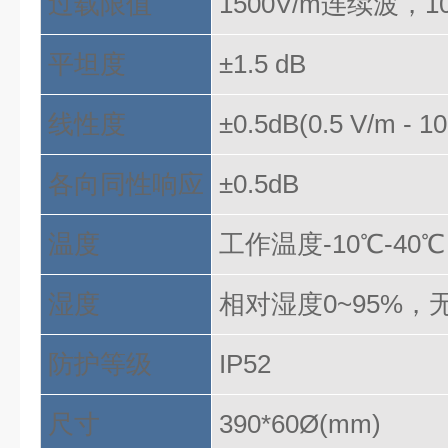
过载限值
1500V/m连续波，1
平坦度
±1.5 dB
线性度
±0.5dB(0.5 V/m - 1
各向同性响应
±0.5dB
温度
工作温度
-10℃-40
湿度
相对湿度
0~95%，
防护等级
IP52
尺寸
390*60Ø(mm)