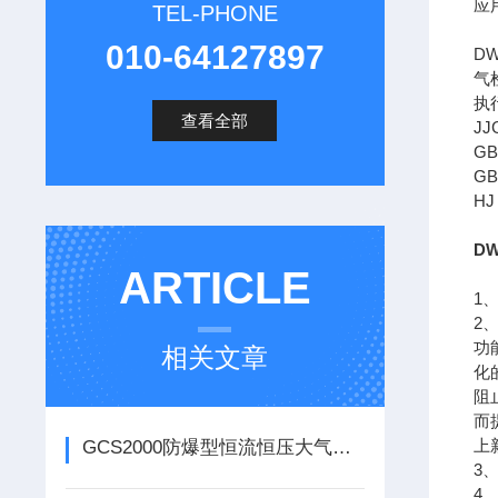
应
TEL-PHONE
010-64127897
D
气
执
查看全部
J
G
G
H
D
ARTICLE
1
2
功
相关文章
化
阻
而
上
GCS2000防爆型恒流恒压大气采样器主要功能
3
4