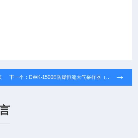
表
下一个：
DWK-1500E防爆恒流大气采样器（中流量）
言