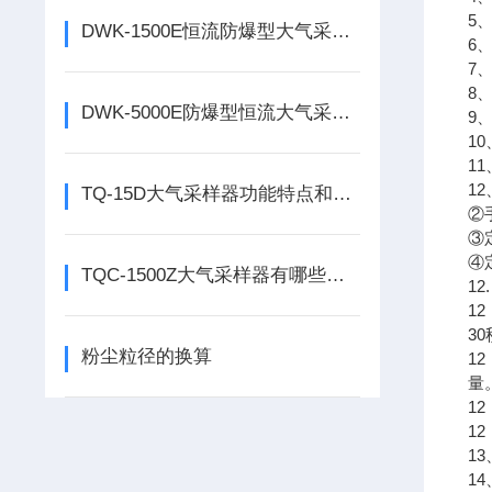
5
DWK-1500E恒流防爆型大气采样器主要特点
6
7、
8
DWK-5000E防爆型恒流大气采样器主要功能
9
1
11
1
TQ-15D大气采样器功能特点和产品配置
②
③
④
TQC-1500Z大气采样器有哪些配置
1
1
3
粉尘粒径的换算
1
量
1
1
1
1