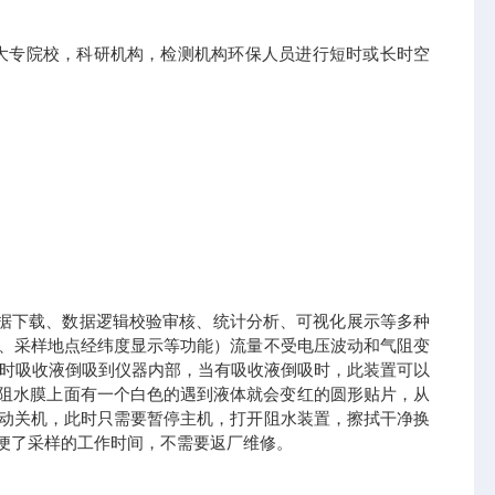
站，大专院校，科研机构，检测机构环保人员进行短时或长时空
数据下载、数据逻辑校验审核、统计分析、可视化展示等多种
警、采样地点经纬度显示等功能）流量不受电压波动和气阻变
样时吸收液倒吸到仪器内部，当有吸收液倒吸时，此装置可以
阻水膜上面有一个白色的遇到液体就会变红的圆形贴片，从
自动关机，此时只需要暂停主机，打开阻水装置，擦拭干净换
便了采样的工作时间，不需要返厂维修。