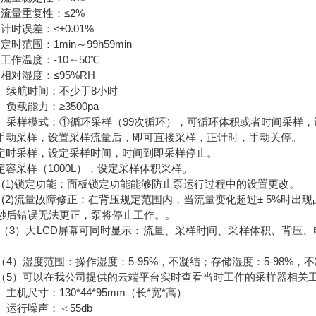
、流量重复性：≤2%
、计时误差：≤±0.01%
定时范围：1min～99h59min
、工作温度：-10～50℃
、相对湿度：≤95%RH
0、续航时间：不少于8小时
、负载能力：≥3500pa
2、采样模式：①循环采样（99次循环），可循环体积或者时间采样
手动采样，设置采样流量后，即可直接采样，正计时，手动关停。
定时采样，设定采样时间，时间到即采样停止。
定容采样（1000L），设定采样体积采样。
2. (1)锁定功能：面板锁定功能能够防止泵运行过程中的设置更改。
2 (2)流量故障修正：在背压规定范围内，当流量变化超过± 5%时出
0秒后错误无法更正，泵将停止工作。。
2 （3）大LCD屏幕可同时显示：流量、采样时间、采样体积、背
。
2（4）湿度范围：操作湿度：5-95%，不凝结；存储湿度：5-98%，
2（5）可以在我公司提供的云端平台实时查看当时工作的采样器相关
3、主机尺寸：130*44*95mm（长*宽*高）
4、运行噪声：＜55db