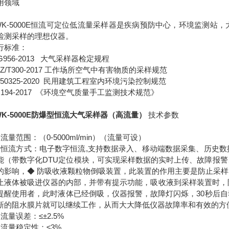
用领域
WK-5000E恒流可定位低流量采样器是疾病预防中心，环境监测
检测采样的理想仪器。
行标准：
JG956-2013 大气采样器检定规程
BZ/T300-2017 工作场所空气中有害物质的采样规范
B50325-2020 民用建筑工程室内环境污染控制规范
J 194-2017 《环境空气质量手工监测技术规范》
WK-5000E防爆型恒流大气采样器（高流量）
技术参数
、流量范围：（0-5000ml/min）（流量可设）
、恒流方式：电子数字恒流,支持数据录入、移动端数据采集、历史
能（带数字化DTU定位模块，可实现采样数据的实时上传、故障报
的影响，◆ 防吸收液颗粒物倒吸装置，此装置的作用主要是防止采
止液体被吸进仪器的内部，并带有提示功能，吸收液到采样装置时，
提醒使用者，此时液体已经倒吸，仪器报警，故障灯闪烁，30秒后
新的阻水膜片就可以继续工作，从而大大降低仪器故障率和有效的方
、流量误差：≤±2.5%
、流量稳定性：≤3%