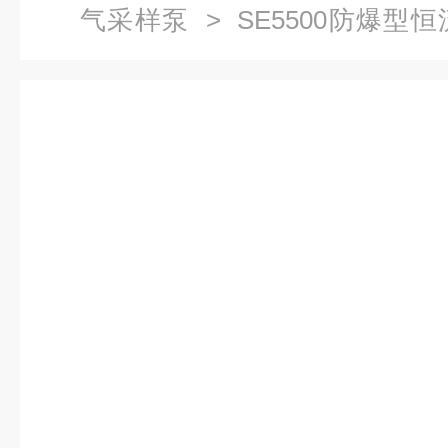
气采样泵
> SE5500防爆
邮）