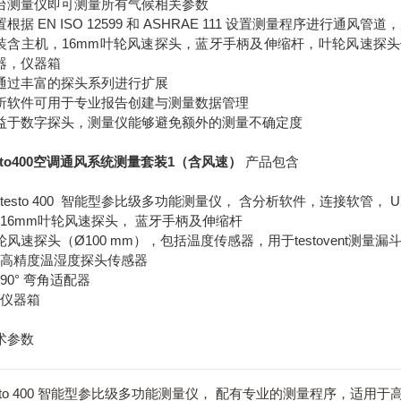
台测量仪即可测量所有气候相关参数
置根据 EN ISO 12599 和 ASHRAE 111 设置测量程序进行通
装含主机，16mm叶轮风速探头，蓝牙手柄及伸缩杆，叶轮风速探头传感器 
器，仪器箱
通过丰富的探头系列进行扩展
析软件可用于专业报告创建与测量数据管理
益于数字探头，测量仪能够避免额外的测量不确定度
esto400空调通风系统测量套装1（含风速）
产品包含
 * testo 400 智能型参比级多功能测量仪， 含分析软件，连接软管
 * 16mm叶轮风速探头， 蓝牙手柄及伸缩杆
轮风速探头（Ø100 mm），包括温度传感器，用于testovent测量
 * 高精度温湿度探头传感器
* 90° 弯角适配器
* 仪器箱
术参数
esto 400 智能型参比级多功能测量仪， 配有专业的测量程序，