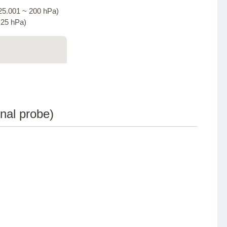
25.001 ~ 200 hPa)
 25 hPa)
nal probe)