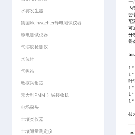
一
内
水雾发生器
套
配
德国kleinwachter静电测试仪器
可
分
静电测试仪器
得
气溶胶检测仪
t
水位计
1
气象站
1
叶
数据采集器
1
1 
意大利PMM 时域接收机
1 
电场探头
技
土壤类仪器
土壤通量测定仪
t