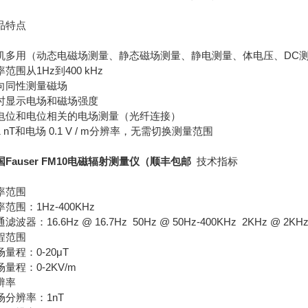
品特点
机多用（动态电磁场测量、静态磁场测量、静电测量、体电压、DC
范围从1Hz到400 kHz
向同性测量磁场
时显示电场和磁场强度
电位和电位相关的电场测量（光纤连接）
1 nT和电场 0.1 V / m分辨率，无需切换测量范围
国Fauser FM10电磁辐射测量仪（顺丰包邮
技术指标
率范围
范围：1Hz-400KHz
滤波器：16.6Hz @ 16.7Hz 50Hz @ 50Hz-400KHz 2KHz @ 2KHz
程范围
场量程：0-20μT
场量程：0-2KV/m
辨率
场分辨率：1nT