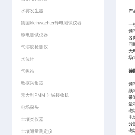
水雾发生器
产
德国kleinwachter静电测试仪器
一
频率
静电测试仪器
各
同
气溶胶检测仪
无
场
水位计
德
气象站
数据采集器
频
频率
意大利PMM 时域接收机
带通
量
电场探头
磁
电
土壤类仪器
分
磁
土壤通量测定仪