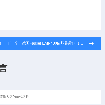
表
下一个：
德国Fauser EMR400磁场暴露仪（顺丰包邮）
言