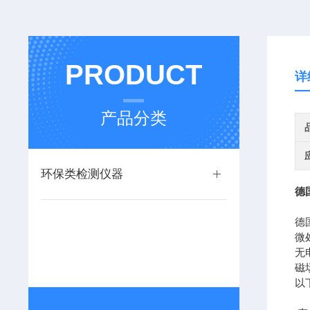
PRODUCT
详
产品分类
环保类检测仪器
德
德
微
无
磁
以