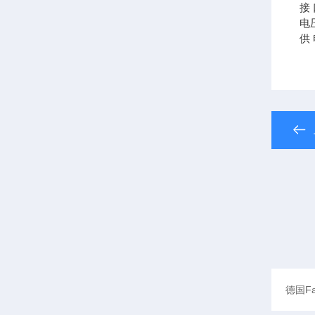
接 
电压
供