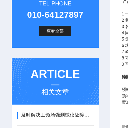
产
TEL-PHONE
010-64127897
1
2 
3
查看全部
4
5
6 
7
8
9
ARTICLE
德
频
相关文章
频率
带通
5
2
及时解决工频场强测试仪故障是确保测量结果准确的关键
量