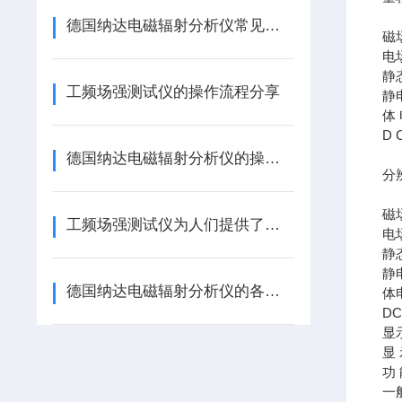
德国纳达电磁辐射分析仪常见问题的识别与解决方法分享
磁场
电场
静态
工频场强测试仪的操作流程分享
静电
体 
D 
德国纳达电磁辐射分析仪的操作步骤及其注意事项分享
分
磁
工频场强测试仪为人们提供了一把衡量电磁环境是否安全的“标尺”
电
静
静电
德国纳达电磁辐射分析仪的各组成部件功能特点分享
体
D
显
显
功
一