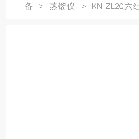
备
>
蒸馏仪
> KN-ZL2
（包邮）