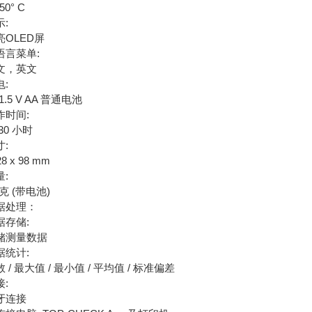
 50° C
示:
亮OLED屏
语言菜单:
文，英文
电:
 1.5 V AA 普通电池
作时间:
30 小时
寸:
28 x 98 mm
量:
 克 (带电池)
据处理：
据存储:
储测量数据
据统计:
 / 最大值 / 最小值 / 平均值 / 标准偏差
接:
牙连接