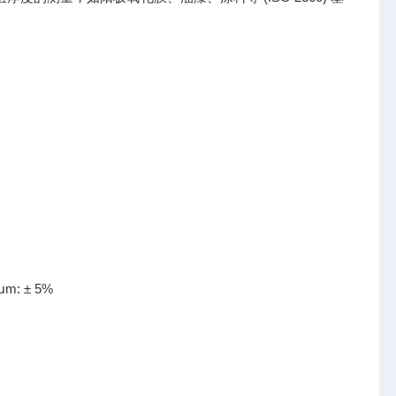
 μm: ± 5%