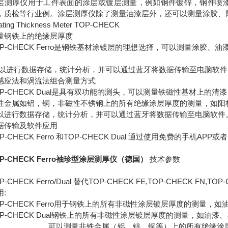
层测厚仪用于工件表面的涂层或镀层测量，例如钢件镀锌，钢件喷
，质检等行业例。涂层测厚仪除了测量油漆层外，还可以测量涂胶、
ating Thickness Meter TOP-CHECK
量钢铁上的绝缘层厚度
OP-CHECK Ferro是钢铁基材涂镀层的理想选择，可以测量涂胶、
。
以进行数据存储，统计分析，并可以通过蓝牙将数据传输至电脑软件
感应法和涡流法组合测量方式
OP-CHECK Dual是具有双功能的测头，可以测量铁磁性基材上
性金属如铝，铜，非磁性不锈钢上的所有绝缘涂层厚度的测量，如阳极氧化膜
以进行数据存储，统计分析，并可以通过蓝牙将数据传输至电脑软件
据传输及软件应用
OP-CHECK Ferro 和TOP-CHECK Dual 通过使用免
OP-CHECK Ferro袖珍型涂层测厚仪（德国）
技术参数
P-CHECK Ferro/Dual 替代TOP-CHECK FE,TOP-CHECK FN,TOP-
用:
OP-CHECK Ferro用于钢铁上的所有非磁性涂层镀层厚度的测量，如油漆
OP-CHECK Dual钢铁上的所有非磁性涂层镀层厚度的测量，如油漆、塑料
以测量非铁金属（铝、锌、铜等）上的所有绝缘涂层厚度的测量，