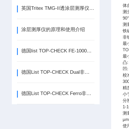
体
英国Tritex TMG-II透涂层测厚仪有哪些探头可选
测
9
测
涂层测厚仪的原理和使用介绍
铁磁
非铁
最
TO
德国list TOP-CHECK FE-1000涂层测厚仪主要功能
最
凸:
凹:
德国List TOP-CHECK Dual非磁性涂层测厚仪有哪些特点
校
30
精
德国List TOP-CHECK Ferro非磁性涂层测厚仪功能特点
小于
分
1-1
测
µm
使