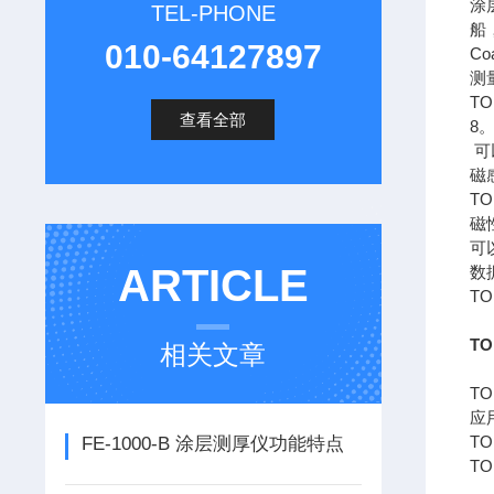
涂
TEL-PHONE
船
010-64127897
Co
测
T
查看全部
8
可
磁
T
磁
可
ARTICLE
数
T
T
相关文章
TO
应
T
FE-1000-B 涂层测厚仪功能特点
T
可