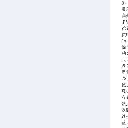
0 -
显
高
多
德
供
1x
操
约 
尺
Ø 
重
72
数
数
存
数
次数
连
蓝