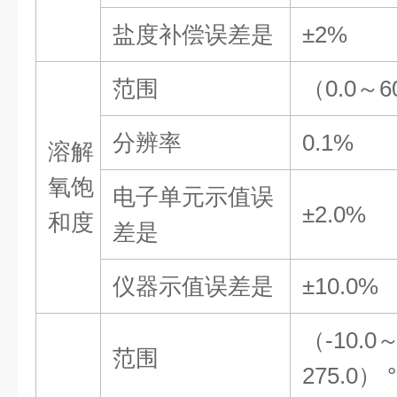
盐度补偿误差
是
±2%
范围
（
0.0～6
分辨率
0.1%
溶解
氧饱
电子单元示值误
±2.0%
和度
差
是
仪器示值误差
是
±10.0%
（
-10.0～
范围
275.0
）