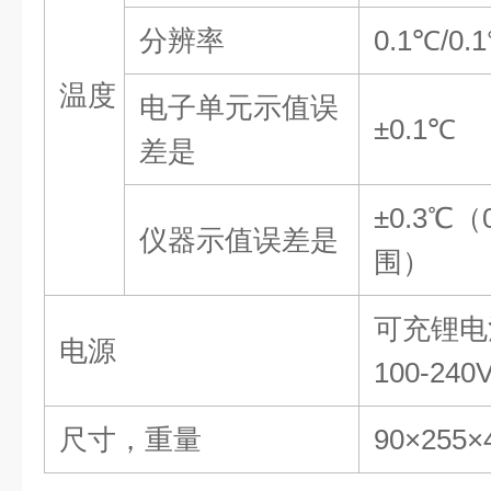
分辨率
0.1
℃
/0.1
温度
电子单元示值误
±0.1
℃
差
是
±0.3
℃（
仪器示值误差
是
围
）
可充锂电
电源
100-24
尺寸，重量
90
×
255
×