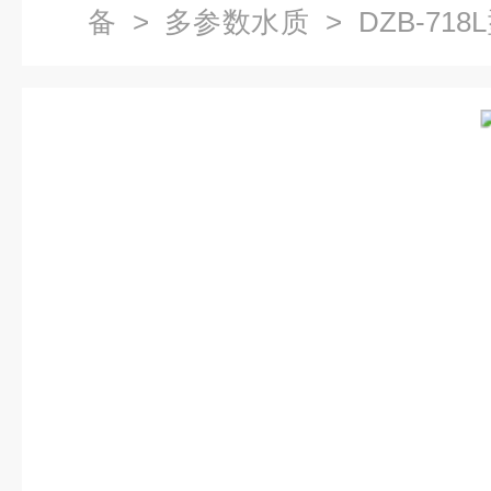
备
>
多参数水质
> DZB-7
（0.5kg）