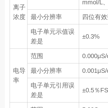
mmol/L
离子
浓度
最小分辨率
四位有效
电子单元示值误
±0.3%
差
是
范围
0.000
μS
电导
最小分辨率
0.001
μS
率
电子单元引用误
±0.5％F
差
是