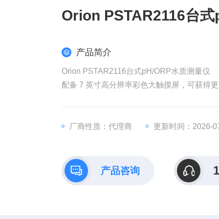
Orion PSTAR2116
产品简介
Orion PSTAR2116台式pH/ORP水质测量仪
配备 7 英寸高分辨率彩色大触摸屏，可获得
• 增强型用户界面，提供引导式导航、故障排
厂商性质：代理商
更新时间：2026-07
• 采用垂直仪表布局和电极支架设计，占地
• 可存储10000 组数据记录，每个参数支持 
产品咨询