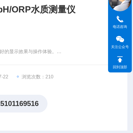
台式pH/ORP水质测量仪
电话咨询
关注公众号
更好的显示效果与操作体验。
回到顶部
除辅助及实用图标/提示。
-22
浏览次数：210
面积小，便于在实验台上灵活摆放。
20 条带日期和时间的校准日志，符合 GLP 规范要求。
15101169516