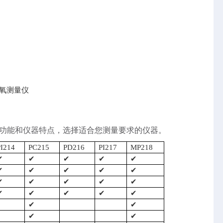
及溶解氧测量仪
各项参数功能和仪器特点，选择适合您测量要求的仪器。
PI214
PC215
PD216
PI217
MP218
✔
✔
✔
✔
✔
✔
✔
✔
✔
✔
✔
✔
✔
✔
✔
✔
✔
✔
✔
✔
✔
✔
✔
✔