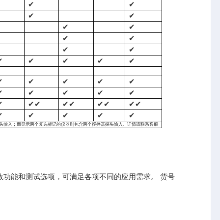
✔
✔
✔
✔
✔
✔
✔
✔
✔
✔
✔
✔
✔
✔
✔
✔
✔
✔
✔
✔
✔
✔
✔
✔
✔
✔
✔✔
✔✔
✔✔
✔✔
✔
✔
✔
✔
✔
头输入；而显示两个复选标记的仪器则包含两个搅拌器探头输入。详情请
联系客服
供多种参数功能和测试选项，可满足各项不同的应用需求。 货号