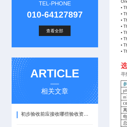
O
TEL-PHONE
• 
010-64127897
• 
• 
• 
查看全部
• 
• 
• 
• 
ARTICLE
寻
相关文章
p
m
O
初步验收前应接收哪些验收资料、文件？
总