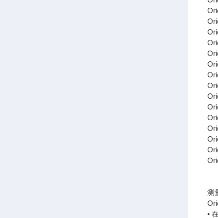
Or
Or
Or
Or
Or
Or
Or
Or
Or
Or
Or
Or
Or
Or
Or
测
Or
•