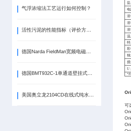
盐
气浮浓缩法工艺运行如何控制？
电
溶
溶
活性污泥的性能指标（评价方法）
溶
温
特
彩
德国Narda FieldMan宽频电磁辐射分析仪主要特点
独
搅
U
德国BMT932C-1单通道壁挂式紫外臭氧监测仪测量原理
*
所
Or
美国奥立龙2104CD在线式纯水电导率监测仪功能特点
可
Or
Or
Or
Or