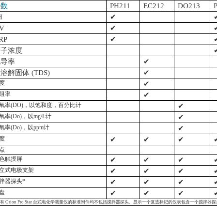
参数
PH211
EC212
DO213
H
✔
V
✔
RP
✔
离子浓度
电导率
✔
溶解固体 (TDS)
✔
度
✔
阻率
✔
氧率(DO)，以饱和度
，
百分比计
✔
氧率(Do)，以mg/L计
✔
氧率(Do)，以ppm计
✔
度
✔
✔
✔
点
色触摸屏
✔
✔
✔
立式电极支架
✔
✔
✔
拌器探头*
✔
✔
✔
 盘
✔
✔
✔
有
Orion Pro Star
台式电化学测量仪的标准附件均不包括搅拌器探头。显示一个复选标记的仪表包含一个搅拌器探