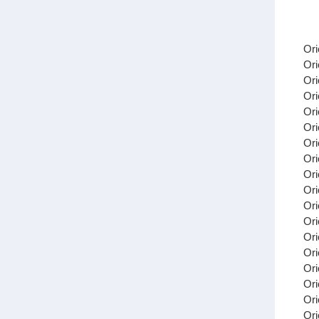
Or
Or
Or
Or
Or
Or
Or
Or
Or
Or
Or
Or
Or
Or
Or
Or
Or
Or