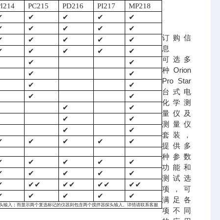
PI214
PC215
PD216
PI217
MP218
✔
✔
✔
✔
✔
✔
✔
✔
✔
✔
订购信
✔
✔
✔
✔
✔
息
✔
✔
✔
✔
✔
可选多
✔
✔
种 Orion
✔
✔
Pro Star
✔
✔
台式电
✔
✔
化学测
✔
✔
量仪及
✔
✔
测量仪
✔
✔
套装，
✔
✔
✔
✔
✔
提供多
种参数
✔
✔
✔
✔
✔
功能和
✔
✔
✔
✔
✔
测试选
✔
✔✔
✔✔
✔✔
✔✔
项，可
✔
✔
✔
✔
✔
满足各
头输入；而显示两个复选标记的仪器则包含两个搅拌器探头输入。详情请
联系客服
项不同