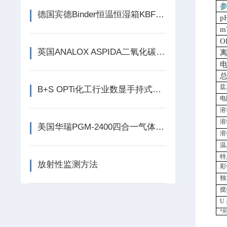
德国宾德Binder恒温恒湿箱KBF系列蒸汽筒的清洗
p
m
O
英国ANALOX ASPIDA二氧化碳/氧气气体分析仪（355g）
总
盐
B+S OPTi化工行业数显手持式折光仪
电
溶
溶
美国华瑞PGM-2400四合一气体检测仪参数
溶
温
特
放射性监测方法
彩
独
搅
U
*
所