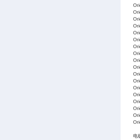
Or
Or
Or
Or
Or
Or
Or
Or
Or
Or
Or
Or
Or
Or
Or
Or
Or
O
电