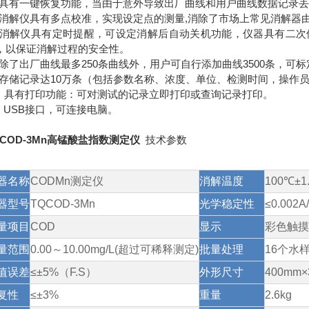
. 具有一键恢复功能，当由于意外导致出厂曲线和用户曲线数据记录
. 消解仪具有多点校准，实现设定点的测量,消除了市场上常见消解
. 消解仪具有定时提醒，可设定消解后自动关机功能，仪器具有二次
，以保证消解过程的安全性。
. 除了出厂曲线最多250条曲线外，用户可自行添加曲线3500条，
. 存储记录达10万条（包括参数名称、浓度、单位、检测时间，操作
0. 具有打印功能：可对测试的记录立即打印或查询记录打印。
1. USB接口，可连接电脑。
QCOD-3Mn高锰酸盐指数测定仪
技术参数
器名称
CODMn测定仪
消解温度
100℃±1
器型号
TQCOD-3Mn
光学稳定性
≤0.002
量项目
COD
显示
彩色触摸
量范围
0.00～10.00mg/L(超过可稀释测定)
批量处理
16个水
值误差
≤±5%（F.S）
外形尺寸
400mm×
复性
≤±3%
重量
2.6kg