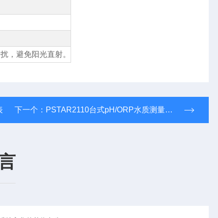
干扰，避免阳光直射。
表
下一个：
PSTAR2110台式pH/ORP水质测量仪（PH211）
言