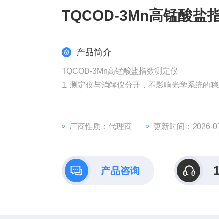
TQCOD-3Mn高锰酸
产品简介
TQCOD-3Mn高锰酸盐指数测定仪
1. 测定仪与消解仪分开，不影响光学系统的
2. 测定仪为冷光源、窄带干涉光学系统，光学稳定性好，标定时光强16级可调，任意设置,可有效的解
决信号的强弱导致的测量范围扩展问题。
厂商性质：代理商
更新时间：2026-07
3. 主机及消解仪彩色触摸屏，中英文显示，操作界面友好，带有操作指南帮助，对各种功能操作进行
说明。
产品咨询