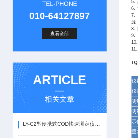
5
TEL-PHONE
6
010-64127897
7
源
8
查看全部
9
1
1
T
ARTICLE
仪
仪
相关文章
测
测
示
LY-C2型便携式COD快速测定仪主要功能
重