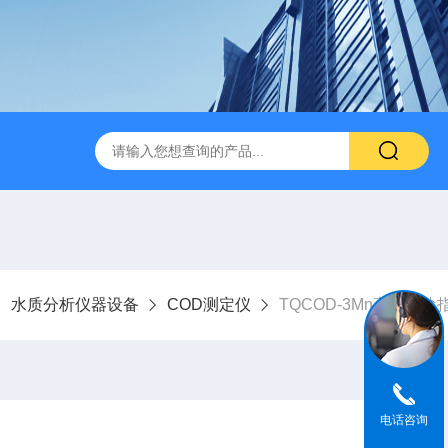
水质分析仪器设备
COD测定仪
TQCOD-3Mn高锰酸
电话咨询