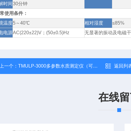
解时间
30分钟
常使用条件：
境温度
5～40℃
相对湿度
≤85%
电电源
AC(220±22)V；(50±0.5)Hz
无显著的振动及电磁
上一个：
TMULP-3000多参数水质测定仪（可定制）
返回列
在线留