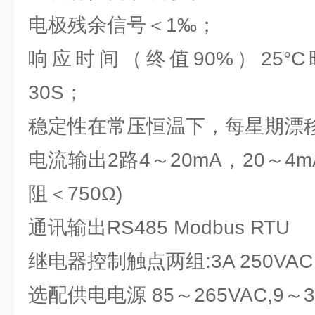
电极残余信号
＜1‰；
响应时间（终值90%）
25°
30S；
稳定性
在常压恒温下，每星期漂移
电流输出
2路4～20mA，20～4m
阻＜750Ω)
通讯输出
RS485 Modbus RTU
继电器控制触点
两组:3A 250VAC
选配供电电源
85～265VAC,9～