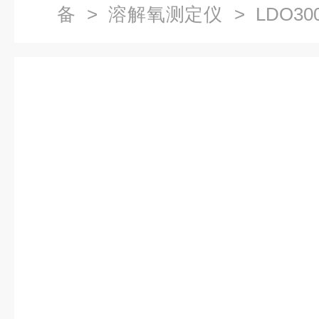
备
>
溶解氧测定仪
> LDO3
测仪（包邮）