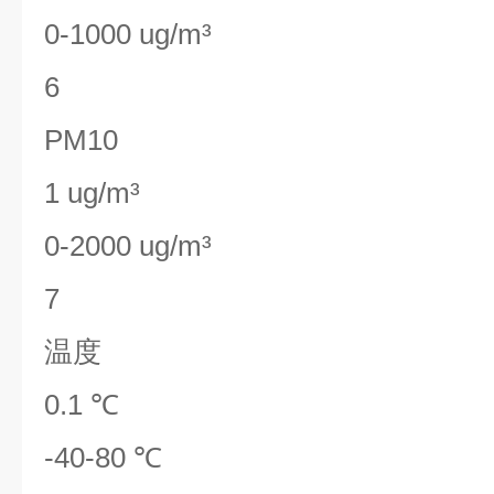
0-1000 ug/m³
6
PM10
1 ug/m³
0-2000 ug/m³
7
温度
0.1 ℃
-40-80 ℃