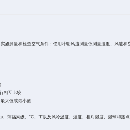
口）处快速实施测量和检查空气条件；使用叶轮风速测量仪测量湿度、风
）
行相互比较
的最大值或最小值
、kts、蒲福风级、°C、°F以及风冷温度、湿度、相对湿度、湿球和露