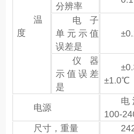
分辨率
温
电子
度
单元示值
±0.
误差
是
仪器
±0.
示值误差
±1.0
℃
是
电
电源
100-
尺寸，重量
24