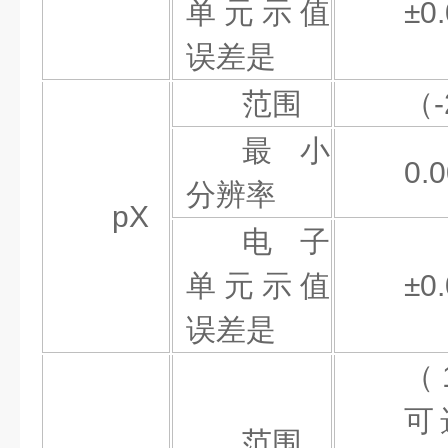
单元示值
±0
误差
是
范围
（
最小
0.
分辨率
pX
电子
单元示值
±0
误差
是
（
可
范围