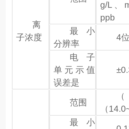
g/L、
ppb
离
最小
子浓度
4
分辨率
电子
单元示值
±0
误差
是
范围
（
14.
0
最小
0.1