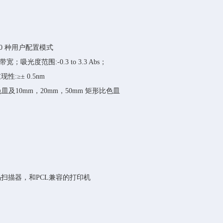
20 种用户配置模式
度范围:-0.3 to 3.3 Abs；
性:≥± 0.5nm
皿及10mm，20mm，50mm 矩形比色皿
形码扫描器，和PCL兼容的打印机