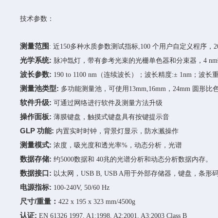
技术参数：
测
量范围
: 近150多种水质参数测试指标,100 个用户自定义程序，
光学系统:
脉冲氙灯，带有参考光束的光栅单色器和分束器，4 nm带宽；吸光
波长参数:
190 to 1100 nm（连续波长）；波长精度:± 1nm；波长重现
测量池类型:
多功能测量池，可使用13mm,16mm，24mm 圆形比色
软件升级:
可通过网络进行软件及测量方法升级
操作面板:
薄膜键盘，触摸式键盘具有按键提示音
GLP 功能:
内置实时时钟，背景灯显示，防水溅操作
测量模式:
浓度，吸光度和透光率%，动态分析，光谱
数据存储:
约5000数据和 40兆的光谱分析和动态分析数据内存。
数据接口:
以太网，USB B, USB A用于外部存储器，键盘，条
电源指标:
100-240V, 50/60 Hz
尺寸/重量：
422 x 195 x 323 mm/4500g
认证:
EN 61326 1997, A1:1998, A2:2001, A3:2003 Class B